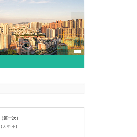
（第一次）
【
大
中
小
】