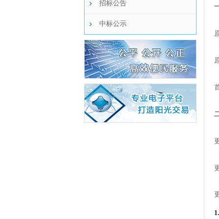
招标公告
中标公示
1