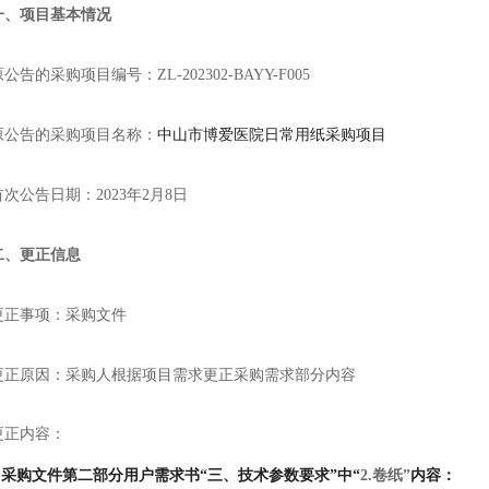
一、项目基本情况
原公告的采购项目编号：
ZL-202302-BAYY-F005
原公告的采购项目名称：
中山市博爱医院日常用纸采购项目
首次公告日期：
202
3
年
2
月
8
日
二、更正信息
更正事项：采购文件
更正原因：采购人根据项目需求
更正
采购
需求部分
内容
更正
内容：
.
采购文件第
二
部分用户需求书
“三、技术参数要求”中
“
2.卷纸
”
内容：