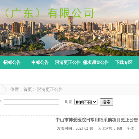
招标公告
中标公告
澄清更正公告
需求调查公告
下载专区
位置：首页 > 澄清更正公告
:
时间:
搜索
中山市博爱医院日常用纸采购项目更正公告
发表时间：
2023-02-10
阅读次数：
168 字体：