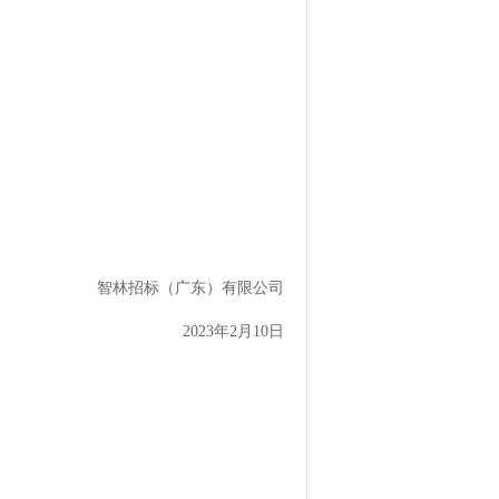
智林招标（广东）有限公司
202
3
年
2
月
10
日