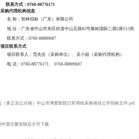
联系方式：
0760-88776171
2.采购代理机构信息
名
称：智林招标（广东）有限公司
地
址：广东省中山市东区街道中山五路82号紫岭国际二期2座513房
联系方式：
0760-88889687
3.项目联系方式
项目联系人：
范先生
（采购单位）、
吴小姐
（采购代理机构）
电
话：0760-88776171
、
0760-88889687
（更正后公示稿）中山市博爱医院日常用纸采购项目公开招标文件.pdf
附件需注册登陆后方可下载